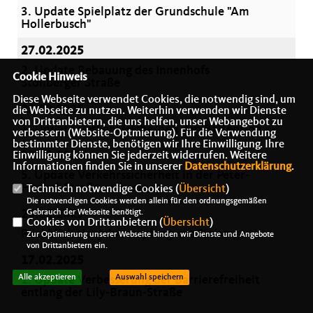
3. Update Spielplatz der Grundschule "Am
Hollerbusch"
27.02.2025
2. Update Bebauung des Innenhofs
Cookie Hinweis
Stollberger Straße
Diese Webseite verwendet Cookies, die notwendig sind, um
25.02.2025
die Webseite zu nutzen. Weiterhin verwenden wir Dienste
von Drittanbietern, die uns helfen, unser Webangebot zu
1. Update Verkehrssicherheit Am Baltenring
verbessern (Website-Optmierung). Für die Verwendung
bestimmter Dienste, benötigen wir Ihre Einwilligung. Ihre
23.02.2025
Einwilligung können Sie jederzeit widerrufen. Weitere
Informationen finden Sie in unserer
Datenschutzerklärung
.
5. Update Verkehrssicherheit in der Peter-
Huchel-Straße verbessern
Technisch notwendige Cookies (
Übersicht
)
Die notwendigen Cookies werden allein für den ordnungsgemäßen
20.02.2025
Gebrauch der Webseite benötigt.
Cookies von Drittanbietern (
Übersicht
)
Rückblick Neujahrsempfang mit Finissage
Zur Optimierung unserer Webseite binden wir Dienste und Angebote
von Drittanbietern ein.
17.02.2025
Alle akzeptieren
Auswahl speichern
1. Update Verbesserung der Barrierefreiheit
entlang der Lily-Braun-Straße