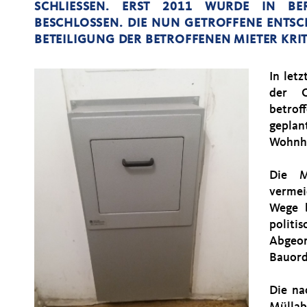
CHLIESSEN. ERST 2011 WURDE IN BERL
SCHLOSSEN. DIE NUN GETROFFENE ENTSCH
TEILIGUNG DER BETROFFENEN MIETER KRITI
In letz
der C
betrof
gepla
Wohnhä
Die M
vermei
Wege 
polit
Abgeo
Bauord
Die na