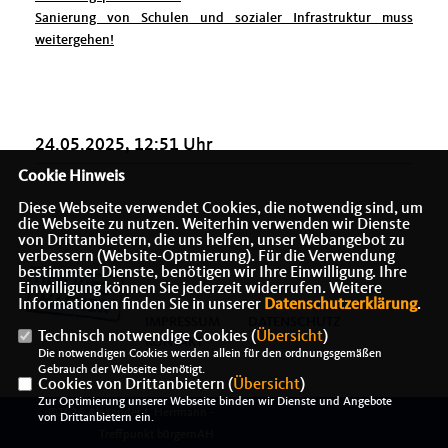
Sanierung von Schulen und sozialer Infrastruktur muss
weitergehen!
24.05.2025, 12:51 Uhr
Cookie Hinweis
Diese Webseite verwendet Cookies, die notwendig sind, um
die Webseite zu nutzen. Weiterhin verwenden wir Dienste
von Drittanbietern, die uns helfen, unser Webangebot zu
verbessern (Website-Optmierung). Für die Verwendung
bestimmter Dienste, benötigen wir Ihre Einwilligung. Ihre
Einwilligung können Sie jederzeit widerrufen. Weitere
Informationen finden Sie in unserer
Datenschutzerklärung
.
IMPRESSUM
DATENSCHUTZ
Technisch notwendige Cookies (
Übersicht
)
KONTAKT
Die notwendigen Cookies werden allein für den ordnungsgemäßen
Gebrauch der Webseite benötigt.
Cookies von Drittanbietern (
Übersicht
)
Zur Optimierung unserer Webseite binden wir Dienste und Angebote
@2026 Alexander J. Herrmann -
von Drittanbietern ein.
Treffpunkt bürgernAH