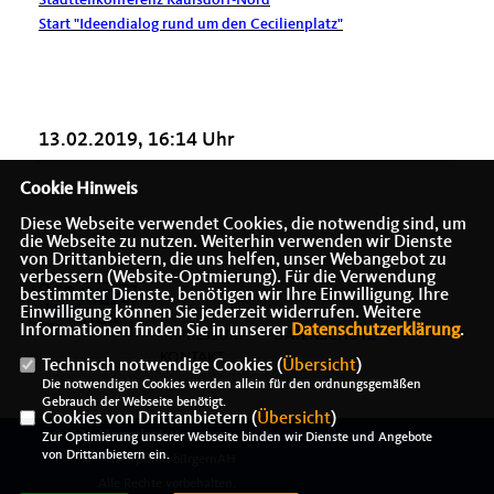
Start "Ideendialog rund um den Cecilienplatz"
13.02.2019, 16:14 Uhr
Cookie Hinweis
Diese Webseite verwendet Cookies, die notwendig sind, um
die Webseite zu nutzen. Weiterhin verwenden wir Dienste
von Drittanbietern, die uns helfen, unser Webangebot zu
verbessern (Website-Optmierung). Für die Verwendung
bestimmter Dienste, benötigen wir Ihre Einwilligung. Ihre
Einwilligung können Sie jederzeit widerrufen. Weitere
Informationen finden Sie in unserer
Datenschutzerklärung
.
IMPRESSUM
DATENSCHUTZ
KONTAKT
Technisch notwendige Cookies (
Übersicht
)
Die notwendigen Cookies werden allein für den ordnungsgemäßen
Gebrauch der Webseite benötigt.
Cookies von Drittanbietern (
Übersicht
)
@2026 Alexander J. Herrmann -
Zur Optimierung unserer Webseite binden wir Dienste und Angebote
von Drittanbietern ein.
Treffpunkt bürgernAH
Alle Rechte vorbehalten.