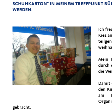
CHUHKARTON" IN MEINEM TREFFPUNKT BÜR
ERDEN.
Ich fr
Kiez a
teilge
weihna
Mein T
durch 
die We
Damit 
den Ki
am Fr
Organ
gebracht.