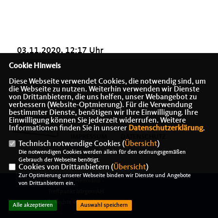
03.11.2020, 12:17 Uhr
Cookie Hinweis
Diese Webseite verwendet Cookies, die notwendig sind, um
die Webseite zu nutzen. Weiterhin verwenden wir Dienste
von Drittanbietern, die uns helfen, unser Webangebot zu
verbessern (Website-Optmierung). Für die Verwendung
bestimmter Dienste, benötigen wir Ihre Einwilligung. Ihre
Einwilligung können Sie jederzeit widerrufen. Weitere
Informationen finden Sie in unserer
Datenschutzerklärung
.
IMPRESSUM
DATENSCHUTZ
Technisch notwendige Cookies (
Übersicht
)
KONTAKT
Die notwendigen Cookies werden allein für den ordnungsgemäßen
Gebrauch der Webseite benötigt.
Cookies von Drittanbietern (
Übersicht
)
Zur Optimierung unserer Webseite binden wir Dienste und Angebote
@2026 Alexander J. Herrmann -
von Drittanbietern ein.
Treffpunkt bürgernAH
Alle Rechte vorbehalten.
Alle akzeptieren
Auswahl speichern