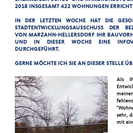
018 INSGESAMT 422 WOHNUNGEN ERRICHTE
IN DER LETZTEN WOCHE HAT DIE GESO
STADTENTWICKLUNGSAUSSCHUSS DER BE
VON MARZAHN-HELLERSDORF IHR BAUVORHA
UND IN DIESER WOCHE EINE INFO
DURCHGEFÜHRT.
GERNE MÖCHTE ICH SIE AN DIESER STELLE 
Als I
Entwic
meine
fehle
"Wohne
sehr, 
mit ei