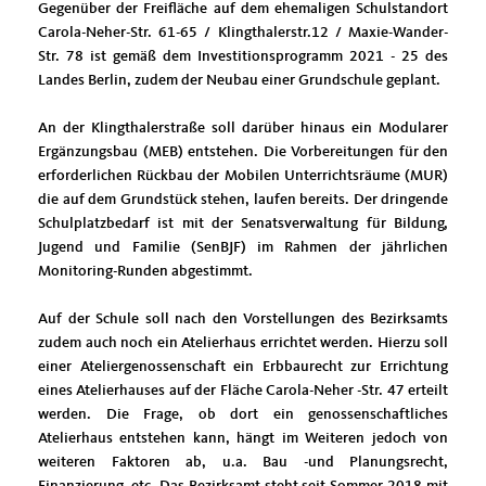
Gegenüber der Freifläche auf dem ehemaligen Schulstandort
Carola-Neher-Str. 61-65 / Klingthalerstr.12 / Maxie-Wander-
Str. 78 ist gemäß dem Investitionsprogramm 2021 - 25 des
Landes Berlin, zudem der Neubau einer Grundschule geplant.
An der Klingthalerstraße soll darüber hinaus ein Modularer
Ergänzungsbau (MEB) entstehen. Die Vorbereitungen für den
erforderlichen Rückbau der Mobilen Unterrichtsräume (MUR)
die auf dem Grundstück stehen, laufen bereits. Der dringende
Schulplatzbedarf ist mit der Senatsverwaltung für Bildung,
Jugend und Familie (SenBJF) im Rahmen der jährlichen
Monitoring-Runden abgestimmt.
Auf der Schule soll nach den Vorstellungen des Bezirksamts
zudem auch noch ein Atelierhaus errichtet werden. Hierzu soll
einer Ateliergenossenschaft ein Erbbaurecht zur Errichtung
eines Atelierhauses auf der Fläche Carola-Neher -Str. 47 erteilt
werden. Die Frage, ob dort ein genossenschaftliches
Atelierhaus entstehen kann, hängt im Weiteren jedoch von
weiteren Faktoren ab, u.a. Bau -und Planungsrecht,
Finanzierung, etc. Das Bezirksamt steht seit Sommer 2018 mit