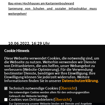
Bau eines Hochhauses am Kastanienboulevard
Sanierung von Schulen und sozialer Infrastruktur muss
weitergehen!
10.06.2022, 16:29 Uhr
Cookie Hinweis
Diese Webseite verwendet Cookies, die notwendig sind, um
die Webseite zu nutzen. Weiterhin verwenden wir Dienste
von Drittanbietern, die uns helfen, unser Webangebot zu
verbessern (Website-Optmierung). Für die Verwendung
bestimmter Dienste, benötigen wir Ihre Einwilligung. Ihre
Einwilligung können Sie jederzeit widerrufen. Weitere
Informationen finden Sie in unserer
Datenschutzerklärung
.
IMPRESSUM
DATENSCHUTZ
Technisch notwendige Cookies (
Übersicht
)
KONTAKT
Die notwendigen Cookies werden allein für den ordnungsgemäßen
Gebrauch der Webseite benötigt.
Cookies von Drittanbietern (
Übersicht
)
Zur Optimierung unserer Webseite binden wir Dienste und Angebote