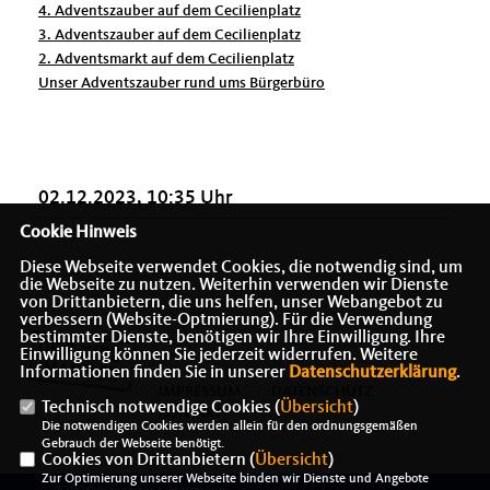
4. Adventszauber auf dem Cecilienplatz
3. Adventszauber auf dem Cecilienplatz
2. Adventsmarkt auf dem Cecilienplatz
Unser Adventszauber rund ums Bürgerbüro
02.12.2023, 10:35 Uhr
Cookie Hinweis
Diese Webseite verwendet Cookies, die notwendig sind, um
die Webseite zu nutzen. Weiterhin verwenden wir Dienste
von Drittanbietern, die uns helfen, unser Webangebot zu
verbessern (Website-Optmierung). Für die Verwendung
bestimmter Dienste, benötigen wir Ihre Einwilligung. Ihre
Einwilligung können Sie jederzeit widerrufen. Weitere
Informationen finden Sie in unserer
Datenschutzerklärung
.
IMPRESSUM
DATENSCHUTZ
Technisch notwendige Cookies (
Übersicht
)
KONTAKT
Die notwendigen Cookies werden allein für den ordnungsgemäßen
Gebrauch der Webseite benötigt.
Cookies von Drittanbietern (
Übersicht
)
Zur Optimierung unserer Webseite binden wir Dienste und Angebote