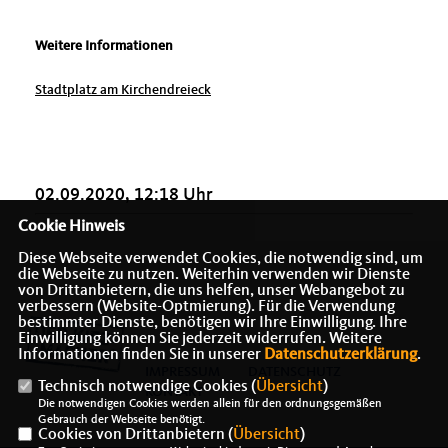
Weitere Informationen
Stadtplatz am Kirchendreieck
02.09.2020, 12:18 Uhr
Cookie Hinweis
Diese Webseite verwendet Cookies, die notwendig sind, um
die Webseite zu nutzen. Weiterhin verwenden wir Dienste
von Drittanbietern, die uns helfen, unser Webangebot zu
verbessern (Website-Optmierung). Für die Verwendung
bestimmter Dienste, benötigen wir Ihre Einwilligung. Ihre
Einwilligung können Sie jederzeit widerrufen. Weitere
Informationen finden Sie in unserer
Datenschutzerklärung
.
IMPRESSUM
DATENSCHUTZ
Technisch notwendige Cookies (
Übersicht
)
KONTAKT
Die notwendigen Cookies werden allein für den ordnungsgemäßen
Gebrauch der Webseite benötigt.
Cookies von Drittanbietern (
Übersicht
)