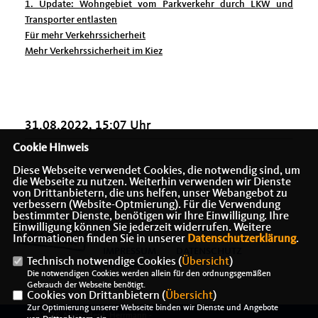
1. Update: Wohngebiet vom Parkverkehr durch LKW und
Transporter entlasten
Für mehr Verkehrssicherheit
Mehr Verkehrssicherheit im Kiez
31.08.2022, 15:07 Uhr
Cookie Hinweis
Diese Webseite verwendet Cookies, die notwendig sind, um
die Webseite zu nutzen. Weiterhin verwenden wir Dienste
von Drittanbietern, die uns helfen, unser Webangebot zu
verbessern (Website-Optmierung). Für die Verwendung
bestimmter Dienste, benötigen wir Ihre Einwilligung. Ihre
Einwilligung können Sie jederzeit widerrufen. Weitere
Informationen finden Sie in unserer
Datenschutzerklärung
.
IMPRESSUM
DATENSCHUTZ
Technisch notwendige Cookies (
Übersicht
)
KONTAKT
Die notwendigen Cookies werden allein für den ordnungsgemäßen
Gebrauch der Webseite benötigt.
Cookies von Drittanbietern (
Übersicht
)
Zur Optimierung unserer Webseite binden wir Dienste und Angebote
@2026 Alexander J. Herrmann -