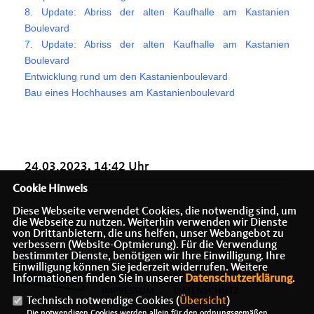
8. Update: Abriss der alten Kaufhalle am Kastanien
Boulevard
7. Update: Abriss der alten Kaufhalle am Kastanien
Boulevard
Entwicklung rund um den Kastanienboulevard
Bau eines Hochhauses am Kastanienboulevard
24.03.2023, 14:42 Uhr
Cookie Hinweis
Diese Webseite verwendet Cookies, die notwendig sind, um
die Webseite zu nutzen. Weiterhin verwenden wir Dienste
von Drittanbietern, die uns helfen, unser Webangebot zu
verbessern (Website-Optmierung). Für die Verwendung
bestimmter Dienste, benötigen wir Ihre Einwilligung. Ihre
Einwilligung können Sie jederzeit widerrufen. Weitere
Informationen finden Sie in unserer
Datenschutzerklärung
.
IMPRESSUM
DATENSCHUTZ
Technisch notwendige Cookies (
Übersicht
)
KONTAKT
Die notwendigen Cookies werden allein für den ordnungsgemäßen