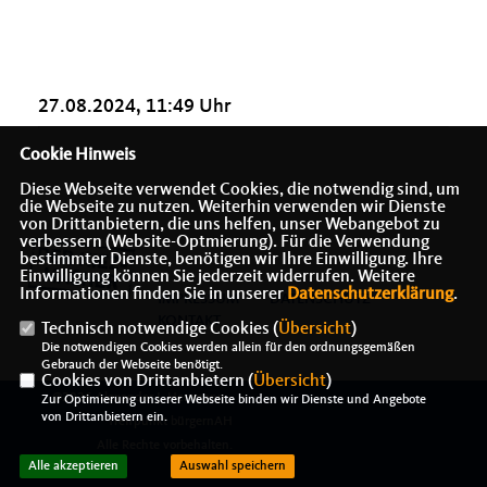
27.08.2024, 11:49 Uhr
Cookie Hinweis
Diese Webseite verwendet Cookies, die notwendig sind, um
die Webseite zu nutzen. Weiterhin verwenden wir Dienste
von Drittanbietern, die uns helfen, unser Webangebot zu
verbessern (Website-Optmierung). Für die Verwendung
bestimmter Dienste, benötigen wir Ihre Einwilligung. Ihre
Einwilligung können Sie jederzeit widerrufen. Weitere
Informationen finden Sie in unserer
Datenschutzerklärung
.
IMPRESSUM
DATENSCHUTZ
KONTAKT
Technisch notwendige Cookies (
Übersicht
)
Die notwendigen Cookies werden allein für den ordnungsgemäßen
Gebrauch der Webseite benötigt.
Cookies von Drittanbietern (
Übersicht
)
@2026 Alexander J. Herrmann -
Zur Optimierung unserer Webseite binden wir Dienste und Angebote
von Drittanbietern ein.
Treffpunkt bürgernAH
Alle Rechte vorbehalten.
Alle akzeptieren
Auswahl speichern