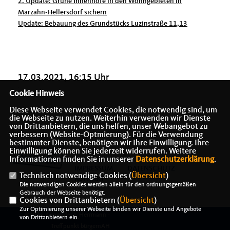
2. Update: Grüne Innenhöfe in den Wohngebieten in
Marzahn-Hellersdorf sichern
Update: Bebauung des Grundstücks Luzinstraße 11,13
17.03.2021, 16:15 Uhr
Cookie Hinweis
Diese Webseite verwendet Cookies, die notwendig sind, um
die Webseite zu nutzen. Weiterhin verwenden wir Dienste
von Drittanbietern, die uns helfen, unser Webangebot zu
verbessern (Website-Optmierung). Für die Verwendung
bestimmter Dienste, benötigen wir Ihre Einwilligung. Ihre
Einwilligung können Sie jederzeit widerrufen. Weitere
Informationen finden Sie in unserer
Datenschutzerklärung
.
IMPRESSUM
DATENSCHUTZ
Technisch notwendige Cookies (
Übersicht
)
KONTAKT
Die notwendigen Cookies werden allein für den ordnungsgemäßen
Gebrauch der Webseite benötigt.
Cookies von Drittanbietern (
Übersicht
)
Zur Optimierung unserer Webseite binden wir Dienste und Angebote
@2026 Alexander J. Herrmann -
von Drittanbietern ein.
Treffpunkt bürgernAH