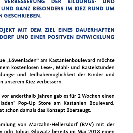
E VERBESSERUNG DER BILDUNGS- UND
K UND GANZ BESONDERS IM KIEZ RUND UM
N GESCHRIEBEN.
OJEKT MIT DEM ZIEL EINES DAUERHAFTEN
SDORF UND EINER POSITVEN ENTWICKLUNG
ue „Löwenladen“ am Kastanienboulevard möchte
inem kostenlosen Lese-, Mahl- und Bastelstunden
ldungs- und Teilhabemöglichkeit der Kinder und
 in unserem Kiez verbessern.
s vor anderthalb Jahren gab es für 2 Wochen einen
laden" Pop-Up Store am Kastanien Boulevard.
at schon damals das Konzept überzeugt.
mmlung von Marzahn-Hellersdorf (BVV) mit der
v udn Tobias Glowatz bereits im Mai 2018 einen