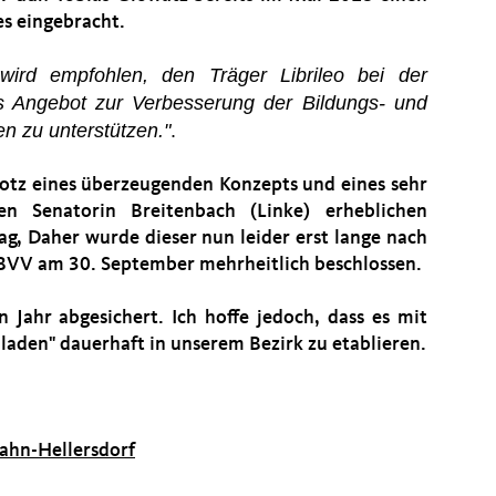
es eingebracht.
wird empfohlen, de
n Trä
ger Librileo bei der
s Angebot zur Verbesserung der Bildungs- und
ten zu unterstü
tzen."
.
rotz eines überzeugenden Konzepts und eines sehr
en Senatorin Breitenbach (Linke) erheblichen
, Daher wurde dieser nun leider erst lange nach
r BVV am 30. September mehrheitlich beschlossen.
in Jahr abgesichert. Ich hoffe jedoch, dass es mit
laden" dauerhaft in unserem Bezirk zu etablieren.
zahn-Hellersdorf