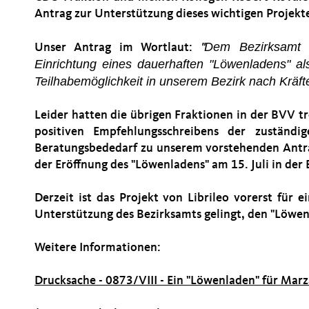
Antrag zur Unterstützung dieses wichtigen Projekt
Dem Bezirksamt 
Unser Antrag im Wortlaut:
"
Einrichtung eines dauerhaften "Lö
wenladens" al
Teilhabemö
glichkeit in unserem Bezirk nach Krä
f
Leider hatten die übrigen Fraktionen in der BVV t
positiven Empfehlungsschreibens der zuständig
Beratungsbededarf zu unserem vorstehenden Antrag
der Eröffnung des "Löwenladens" am 15. Juli in de
Derzeit ist das Projekt von Librileo vorerst für e
Unterstützung des Bezirksamts gelingt, den "Löwen
Weitere Informationen:
Drucksache - 0873/VIII - Ein "Löwenladen" für Mar