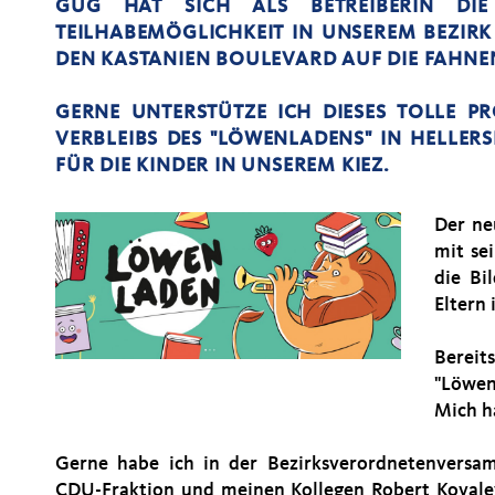
GUG HAT SICH ALS BETREIBERIN DI
TEILHABEMÖGLICHKEIT IN UNSEREM BEZIR
DEN KASTANIEN BOULEVARD AUF DIE FAHNE
GERNE UNTERSTÜTZE ICH DIESES TOLLE PR
VERBLEIBS DES "LÖWENLADENS" IN HELLER
FÜR DIE KINDER IN UNSEREM KIEZ.
Der ne
mit se
die Bi
Eltern
Bereit
"Löwen
Mich h
Gerne habe ich in der Bezirksverordnetenversa
CDU-Fraktion und meinen Kollegen Robert Kovale