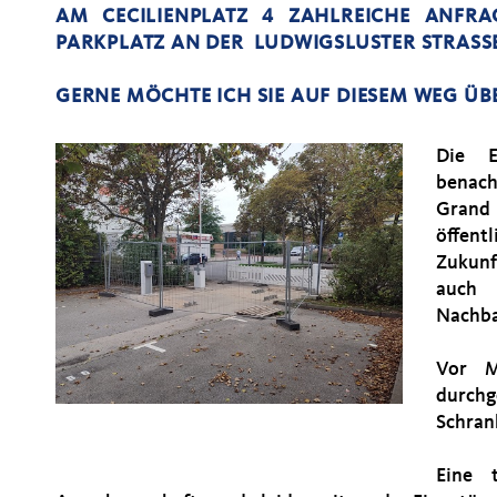
AM CECILIENPLATZ 4 ZAHLREICHE ANFR
PARKPLATZ AN DER LUDWIGSLUSTER STRASSE
GERNE MÖCHTE ICH SIE AUF DIESEM WEG ÜB
Die E
benach
Grand 
öffent
Zukunf
auch 
Nachbar
Vor M
durchg
Schran
Eine 