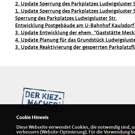
2. Update Sperrung des Parkplatzes Ludwigsluster S
1. Update Sperrung des Parkplatzes Ludwigsluster S
Sperrung des Parkplatzes Ludwigsluster Str.
Entwicklung Postgebäude am U-Bahnhof Kaulsdorf
3. Update Entwicklung der ehem. "Gaststätte Meck
4. Update Planung für das Grundstück Ludwigslust
3. Update Reaktivierung der gesperrten Parkplatzf
Cookie Hinweis
Diese Webseite verwendet Cookies, die notwendig sind, u
verbessern (Website-Optmierung). Für die Verwendung best
IMPRESSUM
DATENSCHUTZ
KONTAKT