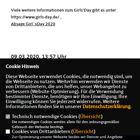
Viele weitere Informationen zum Girls'Day gibt es unter
https://www.girls-day.de/ .
Absage Girl´sDay 2020
09.03.2020, 13:57 Uhr
Cookie Hinweis
Diese Webseite verwendet Cookies, die notwendig sind, um
die Webseite zu nutzen. Weiterhin verwenden wir Dienste
von Drittanbietern, die uns helfen, unser Webangebot zu
verbessern (Website-Optmierung). Für die Verwendung
bestimmter Dienste, benötigen wir Ihre Einwilligung. Ihre
Einwilligung können Sie jederzeit widerrufen. Weitere
Informationen finden Sie in unserer
Datenschutzerklärung
.
IMPRESSUM
DATENSCHUTZ
Technisch notwendige Cookies (
Übersicht
)
KONTAKT
Die notwendigen Cookies werden allein für den ordnungsgemäßen
Gebrauch der Webseite benötigt.
Cookies von Drittanbietern (
Übersicht
)
Zur Optimierung unserer Webseite binden wir Dienste und Angebote