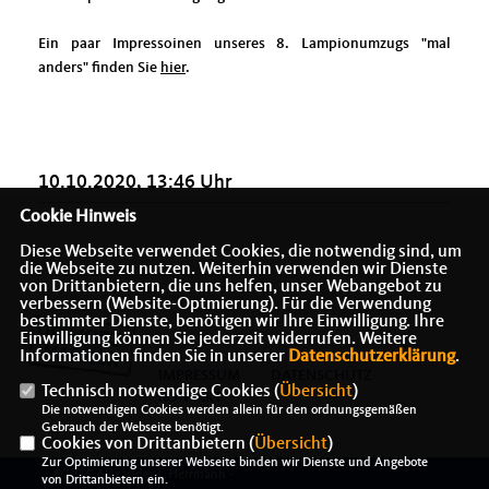
Ein paar Impressoinen unseres 8. Lampionumzugs "mal
anders" finden Sie
hier
.
10.10.2020, 13:46 Uhr
Cookie Hinweis
Diese Webseite verwendet Cookies, die notwendig sind, um
die Webseite zu nutzen. Weiterhin verwenden wir Dienste
von Drittanbietern, die uns helfen, unser Webangebot zu
verbessern (Website-Optmierung). Für die Verwendung
bestimmter Dienste, benötigen wir Ihre Einwilligung. Ihre
Einwilligung können Sie jederzeit widerrufen. Weitere
Informationen finden Sie in unserer
Datenschutzerklärung
.
IMPRESSUM
DATENSCHUTZ
Technisch notwendige Cookies (
Übersicht
)
KONTAKT
Die notwendigen Cookies werden allein für den ordnungsgemäßen
Gebrauch der Webseite benötigt.
Cookies von Drittanbietern (
Übersicht
)
Zur Optimierung unserer Webseite binden wir Dienste und Angebote
@2026 Alexander J. Herrmann -
von Drittanbietern ein.