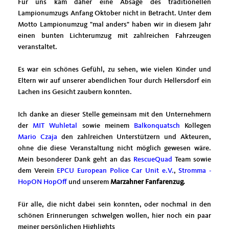
Für uns kam daher eine Absage des traditionellen
Lampionumzugs Anfang Oktober nicht in Betracht. Unter dem
Motto Lampionumzug "mal anders" haben wir in diesem Jahr
einen bunten Lichterumzug mit zahlreichen Fahrzeugen
veranstaltet.
Es war ein schönes Gefühl, zu sehen, wie vielen Kinder und
Eltern wir auf unserer abendlichen Tour durch Hellersdorf ein
Lachen ins Gesicht zaubern konnten.
Ich danke an dieser Stelle gemeinsam mit den Unternehmern
der
MIT Wuhletal
sowie meinem
Balkonquatsch
Kollegen
Mario Czaja
den zahlreichen Unterstützern und Akteuren,
ohne die diese Veranstaltung nicht möglich gewesen wäre.
Mein besonderer Dank geht an das
RescueQuad
Team sowie
dem Verein
EPCU European Police Car Unit e.V.
,
Stromma -
HopON HopOff
und unserem
Marzahner Fanfarenzug.
Für alle, die nicht dabei sein konnten, oder nochmal in den
schönen Erinnerungen schwelgen wollen, hier noch ein paar
meiner persönlichen Highlights