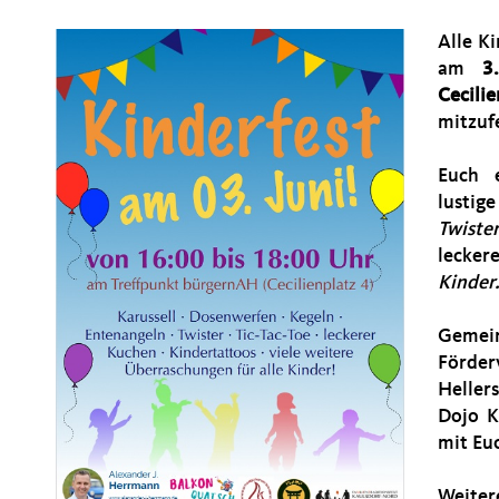
Alle Ki
am
3
Cecilie
mitzuf
Euch 
lusti
Twister
lecker
Kinder
Gemei
Förde
Heller
Dojo K
mit Eu
Weiter