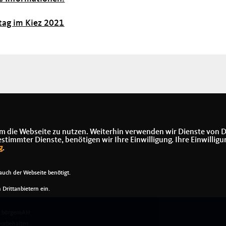
tag im Kiez 2021
m die Webseite zu nutzen. Weiterhin verwenden wir Dienste von D
immter Dienste, benötigen wir Ihre Einwilligung. Ihre Einwilligu
g
.
uch der Webseite benötigt.
Drittanbietern ein.
t bürgernAH
vorbehalten.