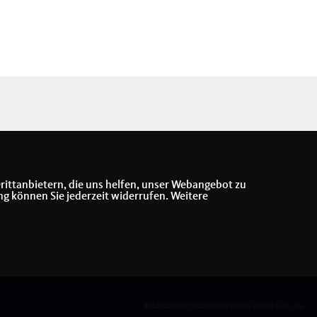
rittanbietern, die uns helfen, unser Webangebot zu
ng können Sie jederzeit widerrufen. Weitere
REALISATION: SHARKNESS MEDIA GMBH & CO. KG