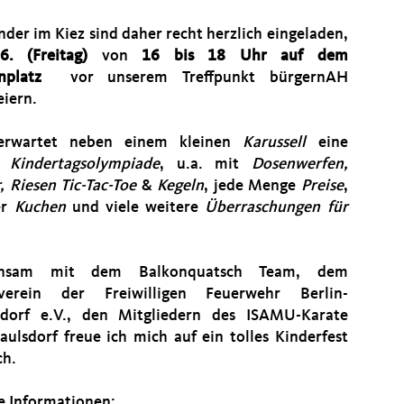
nder im Kiez sind daher recht herzlich eingeladen,
.6. (Freitag)
von
16 bis 18 Uhr auf dem
nplatz
vor unserem Treffpunkt bürgernAH
eiern.
erwartet neben einem kleinen
Karussell
eine
ge
Kindertagsolympiade
, u.a. mit
Dosenwerfen,
, Riesen Tic-Tac-Toe
&
Kegeln
, jede Menge
Preise
,
er
Kuchen
und viele weitere
Überraschungen für
.
nsam mit dem Balkonquatsch Team, dem
rverein der Freiwilligen Feuerwehr Berlin-
sdorf e.V., den Mitgliedern des ISAMU-Karate
aulsdorf freue ich mich auf ein tolles Kinderfest
ch.
e Informationen: