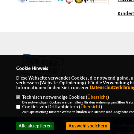
Kinder
Cookie Hinweis
Diese Webseite verwendet Cookies, die notwendig sind, u
verbessern (Website-Optmierung). Für die Verwendung best
Informationen finden Sie in unserer
Datenschutzerklärun
Technisch notwendige Cookies (
Übersicht
)
IMPRESSUM
DATENSCHUTZ
KONTAKT
Die notwendigen Cookies werden allein für den ordnungsgemäßen Gebra
Cookies von Drittanbietern (
Übersicht
)
Zur Optimierung unserer Webseite binden wir Dienste und Angebote von 
Alle akzeptieren
Auswahl speichern
@2026 Alexander J. Herrmann - Treffpunk
Alle Rechte 