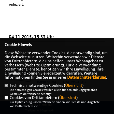
reduziert.
04.11.2015, 15:33 Uhr
Cookie Hinweis
Diese Webseite verwendet Cookies, die notwendig sind, um
die Webseite zu nutzen. Weiterhin verwenden wir Dienste
von Drittanbietern, die uns helfen, unser Webangebot zu
verbessern (Website-Optmierung). Für die Verwendung
bestimmter Dienste, benötigen wir Ihre Einwilligung. Ihre
Einwilligung können Sie jederzeit widerrufen. Weitere
Informationen finden Sie in unserer
Datenschutzerklärung
.
IMPRESSUM
DATENSCHUTZ
Technisch notwendige Cookies (
Übersicht
)
KONTAKT
Die notwendigen Cookies werden allein für den ordnungsgemäßen
Gebrauch der Webseite benötigt.
Cookies von Drittanbietern (
Übersicht
)
Zur Optimierung unserer Webseite binden wir Dienste und Angebote
@2026 Alexander J. Herrmann -
von Drittanbietern ein.
Treffpunkt bürgernAH