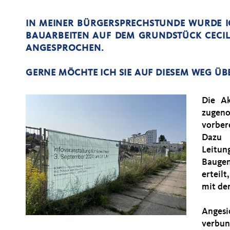
IN MEINER BÜRGERSPRECHSTUNDE WURDE I
BAUARBEITEN AUF DEM GRUNDSTÜCK CECILIE
GESPROCHEN.
GERNE MÖCHTE ICH SIE AUF DIESEM WEG ÜB
Die Ak
zugeno
vorbe
Dazu 
Leitu
Bauge
erteil
mit de
Angesi
verbun