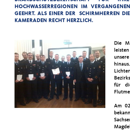
HOCHWASSERREGIONEN IM VERGANGENEN 
GEEHRT. ALS EINER DER SCHIRMHERREN DI
KAMERADEN RECHT HERZLICH.
Die M
leiste
unser
hinau
Licht
Bezirk
für di
Flutme
Am 02.
bekann
Sachs
Magdeb