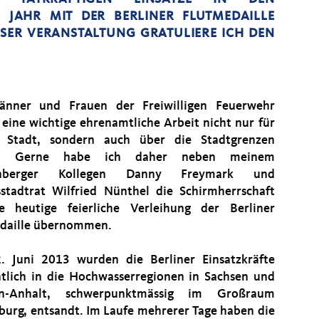
JAHR MIT DER BERLINER FLUTMEDAILLE
ESER VERANSTALTUNG GRATULIERE ICH DEN
änner und Frauen der Freiwilligen Feuerwehr
n eine wichtige ehrenamtliche Arbeit nicht nur für
e Stadt, sondern auch über die Stadtgrenzen
s. Gerne habe ich daher neben meinem
enberger Kollegen Danny Freymark und
sstadtrat Wilfried Nünthel die Schirmherrschaft
e heutige feierliche Verleihung der Berliner
daille übernommen.
 Juni 2013 wurden die Berliner Einsatzkräfte
tlich in die Hochwasserregionen in Sachsen und
en-Anhalt, schwerpunktmässig im Großraum
urg, entsandt. Im Laufe mehrerer Tage haben die