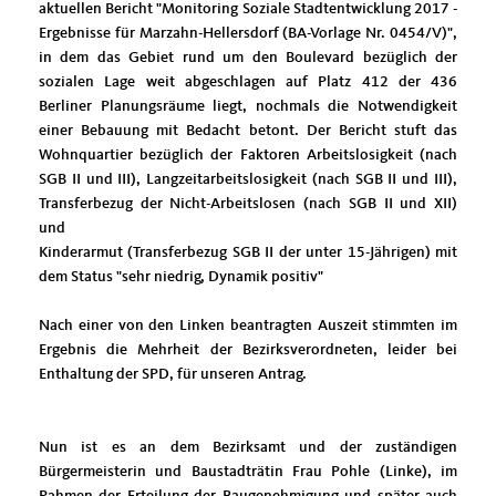
aktuellen Bericht "Monitoring Soziale Stadtentwicklung 2017 -
Ergebnisse für Marzahn-Hellersdorf (BA-Vorlage Nr. 0454/V)",
in dem das Gebiet rund um den Boulevard bezüglich der
sozialen Lage weit abgeschlagen auf Platz 412 der 436
Berliner Planungsräume liegt, nochmals die Notwendigkeit
einer Bebauung mit Bedacht betont. Der Bericht stuft das
Wohnquartier bezüglich der Faktoren Arbeitslosigkeit (nach
SGB II und III), Langzeitarbeitslosigkeit (nach SGB II und III),
Transferbezug der Nicht-Arbeitslosen (nach SGB II und XII)
und
Kinderarmut (Transferbezug SGB II der unter 15-Jährigen) mit
dem Status "sehr niedrig, Dynamik positiv"
Nach einer von den Linken beantragten Auszeit stimmten im
Ergebnis die Mehrheit der Bezirksverordneten, leider bei
Enthaltung der SPD, für unseren Antrag.
Nun ist es an dem Bezirksamt und der zuständigen
Bürgermeisterin und Baustadträtin Frau Pohle (Linke), im
Rahmen der Erteilung der Baugenehmigung und später auch