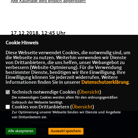
Alte Kaufhalle wird endlich abgerissen!
17.12.2018, 12:45 Uhr
Cookie Hinweis
Diese Webseite verwendet Cookies, die notwendig sind, um
die Webseite zu nutzen. Weiterhin verwenden wir Dienste
von Drittanbietern, die uns helfen, unser Webangebot zu
verbessern (Website-Optmierung). Für die Verwendung
bestimmter Dienste, benötigen wir Ihre Einwilligung. Ihre
Einwilligung können Sie jederzeit widerrufen. Weitere
Informationen finden Sie in unserer
Datenschutzerklärung
.
IMPRESSUM
DATENSCHUTZ
Technisch notwendige Cookies (
Übersicht
)
KONTAKT
Die notwendigen Cookies werden allein für den ordnungsgemäßen
Gebrauch der Webseite benötigt.
Cookies von Drittanbietern (
Übersicht
)
Zur Optimierung unserer Webseite binden wir Dienste und Angebote
@2026 Alexander J. Herrmann -
von Drittanbietern ein.
Treffpunkt bürgernAH
Alle Rechte vorbehalten.
Alle akzeptieren
Auswahl speichern