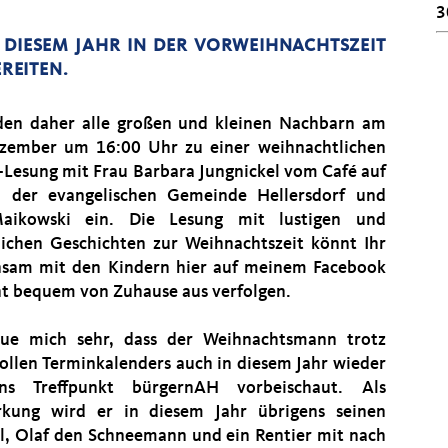
3
 DIESEM JAHR IN DER VORWEIHNACHTSZEIT
EREITEN.
den daher alle großen und kleinen Nachbarn am
zember um 16:00 Uhr zu einer weihnachtlichen
-Lesung mit Frau Barbara Jungnickel vom Café auf
 der evangelischen Gemeinde Hellersdorf und
Maikowski ein. Die Lesung mit lustigen und
lichen Geschichten zur Weihnachtszeit könnt Ihr
sam mit den Kindern hier auf meinem Facebook
t bequem von Zuhause aus verfolgen.
eue mich sehr, dass der Weihnachtsmann trotz
vollen Terminkalenders auch in diesem Jahr wieder
ns Treffpunkt bürgernAH vorbeischaut. Als
rkung wird er in diesem Jahr übrigens seinen
l, Olaf den Schneemann und ein Rentier mit nach