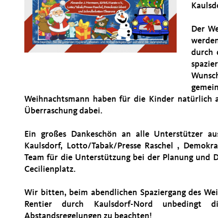
Kaulsd
Der We
werden
durch 
spazie
Wunsc
gemei
Weihnachtsmann haben für die Kinder natürlich a
Überraschung dabei.
Ein großes Dankeschön an alle Unterstützer a
Kaulsdorf, Lotto/Tabak/Presse Raschel , Demokr
Team für die Unterstützung bei der Planung und 
Cecilienplatz.
Wir bitten, beim abendlichen Spaziergang des W
Rentier durch Kaulsdorf-Nord unbedingt 
Abstandsregelungen zu beachten!