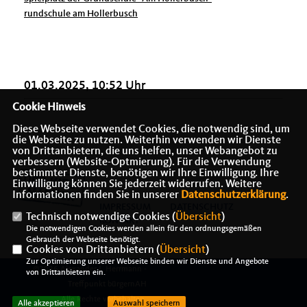
rundschule am Hollerbusch
01.03.2025, 10:52 Uhr
Cookie Hinweis
Diese Webseite verwendet Cookies, die notwendig sind, um
die Webseite zu nutzen. Weiterhin verwenden wir Dienste
von Drittanbietern, die uns helfen, unser Webangebot zu
verbessern (Website-Optmierung). Für die Verwendung
bestimmter Dienste, benötigen wir Ihre Einwilligung. Ihre
Einwilligung können Sie jederzeit widerrufen. Weitere
Informationen finden Sie in unserer
Datenschutzerklärung
.
IMPRESSUM
DATENSCHUTZ
Technisch notwendige Cookies (
Übersicht
)
KONTAKT
Die notwendigen Cookies werden allein für den ordnungsgemäßen
Gebrauch der Webseite benötigt.
Cookies von Drittanbietern (
Übersicht
)
Zur Optimierung unserer Webseite binden wir Dienste und Angebote
@2026 Alexander J. Herrmann -
von Drittanbietern ein.
Treffpunkt bürgernAH
Alle Rechte vorbehalten.
Alle akzeptieren
Auswahl speichern