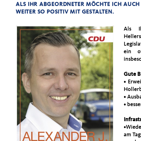
ALS IHR ABGEORDNETER MÖCHTE ICH AUCH 
WEITER SO POSITIV MIT GESTALTEN.
Als I
Helle
Legisl
ein o
insbes
Gute B
• Erwe
Holler
• Ausb
• bess
Infras
•Wiede
am Tag