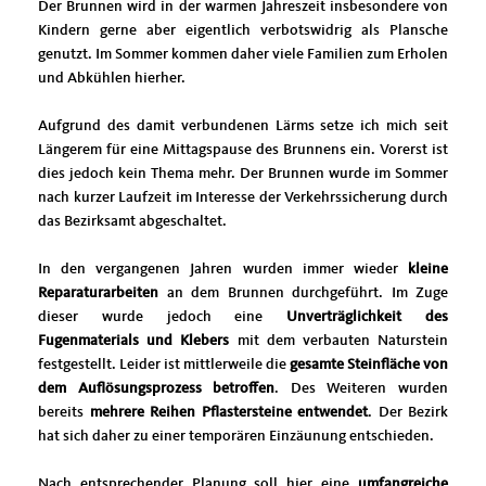
Der Brunnen wird in der warmen Jahreszeit insbesondere von
Kindern gerne aber eigentlich verbotswidrig als Plansche
genutzt. Im Sommer kommen daher viele Familien zum Erholen
und Abkühlen hierher.
Aufgrund des damit verbundenen Lärms setze ich mich seit
Längerem für eine Mittagspause des Brunnens ein. Vorerst ist
dies jedoch kein Thema mehr. Der Brunnen wurde im Sommer
nach kurzer Laufzeit im Interesse der Verkehrssicherung durch
das Bezirksamt abgeschaltet.
In den vergangenen Jahren wurden immer wieder
kleine
Reparaturarbeiten
an dem Brunnen durchgeführt. Im Zuge
dieser wurde jedoch eine
Unverträglichkeit des
Fugenmaterials und Klebers
mit dem verbauten Naturstein
festgestellt. Leider ist mittlerweile die
gesamte Steinfläche von
dem Auflösungsprozess betroffen
. Des Weiteren wurden
bereits
mehrere Reihen Pflastersteine entwendet
. Der Bezirk
hat sich daher zu einer temporären Einzäunung entschieden.
Nach entsprechender Planung soll hier eine
umfangreiche