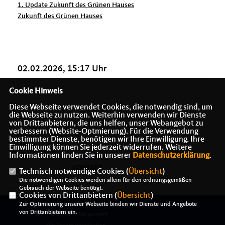
1. Update Zukunft des Grünen Hauses
Zukunft des Grünen Hauses
02.02.2026, 15:17 Uhr
Cookie Hinweis
Diese Webseite verwendet Cookies, die notwendig sind, um
die Webseite zu nutzen. Weiterhin verwenden wir Dienste
von Drittanbietern, die uns helfen, unser Webangebot zu
verbessern (Website-Optmierung). Für die Verwendung
bestimmter Dienste, benötigen wir Ihre Einwilligung. Ihre
Einwilligung können Sie jederzeit widerrufen. Weitere
Informationen finden Sie in unserer
Datenschutzerklärung
.
IMPRESSUM
DATENSCHUTZ
KONTAKT
Technisch notwendige Cookies (
Übersicht
)
Die notwendigen Cookies werden allein für den ordnungsgemäßen
Gebrauch der Webseite benötigt.
Cookies von Drittanbietern (
Übersicht
)
@2026 Alexander J. Herrmann -
Zur Optimierung unserer Webseite binden wir Dienste und Angebote
von Drittanbietern ein.
Treffpunkt bürgernAH