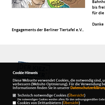
Bahnho
bis fr
für die
Danke
Engagements der Berliner Tiertafel e.V..
Cookie Hinweis
Diese Webseite verwendet Cookies, die notwendig sind, u
verbessern (Website-Optmierung). Für die Verwendung best
Informationen finden Sie in unserer
Datenschutzerklärun
Technisch notwendige Cookies (
Übersicht
)
IMPRESSUM
DATENSCHUTZ
KONTAKT
Die notwendigen Cookies werden allein für den ordnungsgemäßen Gebra
Cookies von Drittanbietern (
Übersicht
)