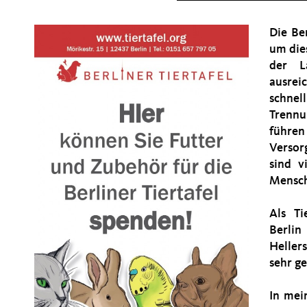
Die Be
um die
der L
ausre
schnell
Trenn
führen
Versor
sind v
Mensch
Als Ti
Berlin
Heller
sehr g
In mei