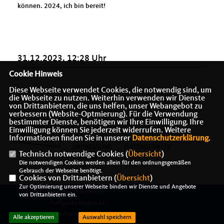
können. 2024, ich bin bereit!
31.12.2023, 12:28 Uhr
Cookie Hinweis
Diese Webseite verwendet Cookies, die notwendig sind, um
die Webseite zu nutzen. Weiterhin verwenden wir Dienste
von Drittanbietern, die uns helfen, unser Webangebot zu
verbessern (Website-Optmierung). Für die Verwendung
bestimmter Dienste, benötigen wir Ihre Einwilligung. Ihre
Einwilligung können Sie jederzeit widerrufen. Weitere
Informationen finden Sie in unserer
Datenschutzerklärung
.
IMPRESSUM
DATENSCHUTZ
Technisch notwendige Cookies (
Übersicht
)
KONTAKT
Die notwendigen Cookies werden allein für den ordnungsgemäßen
Gebrauch der Webseite benötigt.
Cookies von Drittanbietern (
Übersicht
)
Zur Optimierung unserer Webseite binden wir Dienste und Angebote
@2026 Alexander J. Herrmann -
von Drittanbietern ein.
Treffpunkt bürgernAH
Alle Rechte vorbehalten.
Alle akzeptieren
Auswahl speichern