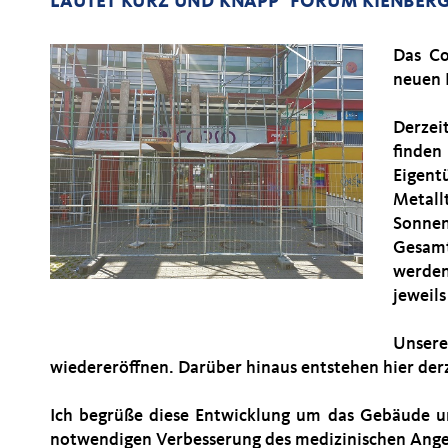
AUTET KURZ UND KNAPP "FORUM KIENBERG
Das Co
neuen 
Derzei
finde
Eigent
Metal
Sonne
Gesam
werde
jeweil
Unser
wiedereröffnen. Darüber hinaus entstehen hier der
Ich begrüße diese Entwicklung um das Gebäude und
notwendigen Verbesserung des medizinischen Ange