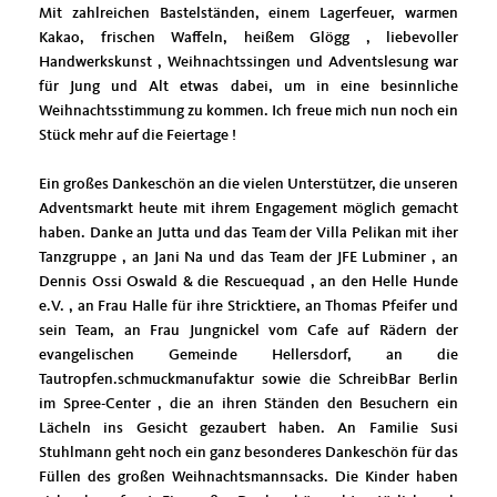
Mit zahlreichen Bastelständen, einem Lagerfeuer, warmen
Kakao, frischen Waffeln, heißem Glögg , liebevoller
Handwerkskunst , Weihnachtssingen und Adventslesung war
für Jung und Alt etwas dabei, um in eine besinnliche
Weihnachtsst
immung zu kommen. Ich freue mich nun noch ein
Stück mehr auf die Feiertage !
Ein großes Dankeschön an die vielen Unterstützer, die unseren
Adventsmarkt heute mit ihrem Engagement möglich gemacht
haben. Danke an Jutta und das Team der Villa Pelikan mit iher
Tanzgruppe , an Jani Na und das Team der JFE Lubminer , an
Dennis Ossi Oswald & die Rescuequad , an den Helle Hunde
e.V. , an Frau Halle für ihre Stricktiere, an Thomas Pfeifer und
sein Team, an Frau Jungnickel vom Cafe auf Rädern der
evangelischen Gemeinde Hellersdorf, an die
Tautropfen.schmuckmanufaktur sowie die SchreibBar Berlin
im Spree-Center , die an ihren Ständen den Besuchern ein
Lächeln ins Gesicht gezaubert haben. An Familie Susi
Stuhlmann geht noch ein ganz besonderes Dankeschön für das
Füllen des großen Weihnachtsmannsacks. Die Kinder haben