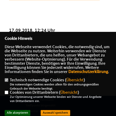
17.09.2018, 12:24 Uhr
Cookie Hinweis
Diese Webseite verwendet Cookies, die notwendig sind, um
die Webseite zu nutzen. Weiterhin verwenden wir Dienste
von Drittanbietern, die uns helfen, unser Webangebot zu
verbessern (Website-Optmierung). Für die Verwendung
bestimmter Dienste, benötigen wir Ihre Einwilligung. Ihre
Einwilligung können Sie jederzeit widerrufen. Weitere
Informationen finden Sie in unserer
Datenschutzerklärung
.
IMPRESSUM
DATENSCHUTZ
Technisch notwendige Cookies (
Übersicht
)
KONTAKT
Die notwendigen Cookies werden allein für den ordnungsgemäßen
Gebrauch der Webseite benötigt.
Cookies von Drittanbietern (
Übersicht
)
Zur Optimierung unserer Webseite binden wir Dienste und Angebote
@2026 Alexander J. Herrmann -
von Drittanbietern ein.
Treffpunkt bürgernAH
Alle Rechte vorbehalten.
Alle akzeptieren
Auswahl speichern