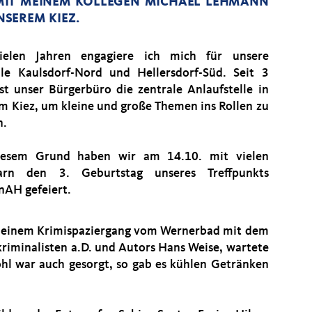
MIT MEINEM KOLLEGEN MICHAEL LEHMANN
SEREM KIEZ.
vielen Jahren engagiere ich mich für unsere
ile Kaulsdorf-Nord und Hellersdorf-Süd. Seit 3
ist unser Bürgerbüro die zentrale Anlaufstelle in
m Kiez, um kleine und große Themen ins Rollen zu
n.
iesem Grund haben wir am 14.10. mit vielen
arn den 3. Geburtstag unseres Treffpunkts
nAH gefeiert.
einem Krimispaziergang vom Wernerbad mit dem
kriminalisten a.D. und Autors Hans Weise, wartete
Wohl war auch gesorgt, so gab es kühlen Getränken