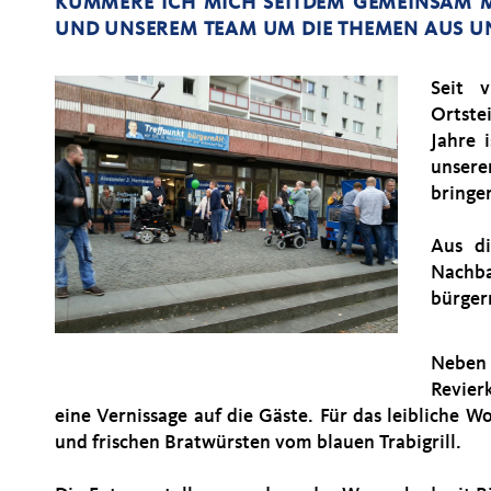
KÜMMERE ICH MICH SEITDEM GEMEINSAM 
UND UNSEREM TEAM UM DIE THEMEN AUS UN
Seit 
Ortste
Jahre 
unsere
bringe
Aus d
Nachb
bürger
Neben 
Revier
eine Vernissage auf die Gäste. Für das leibliche 
und frischen Bratwürsten vom blauen Trabigrill.