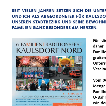
SEIT VIELEN JAHREN SETZEN SICH DIE UN
UND ICH ALS ABGEORDNETER FÜR KAULSDO
UNSEREN STADTBEZIRK UND SEINE BEWOHNER
FAMILIEN GANZ BESONDERS AM HERZEN.
Für di
dahe
Famili
große
Unters
Verein
Vom 06.
Menge 
Famili
U-Bahn
wir de