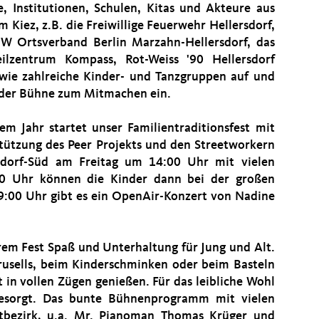
e, Institutionen, Schulen, Kitas und Akteure aus
 Kiez, z.B. die Freiwillige Feuerwehr Hellersdorf,
W Ortsverband Berlin Marzahn-Hellersdorf, das
eilzentrum Kompass, Rot-Weiss '90 Hellersdorf
owie zahlreiche Kinder- und Tanzgruppen auf und
der Bühne zum Mitmachen ein.
sem Jahr startet unser Familientraditionsfest mit
tützung des Peer Projekts und den Streetworkern
sdorf-Süd am Freitag um 14:00 Uhr mit vielen
00 Uhr können die Kinder dann bei der großen
9:00 Uhr gibt es ein OpenAir-Konzert von Nadine
rem Fest Spaß und Unterhaltung für Jung und Alt.
usells, beim Kinderschminken oder beim Basteln
 in vollen Zügen genießen. Für das leibliche Wohl
 gesorgt. Das bunte Bühnenprogramm mit vielen
tbezirk, u.a. Mr. Pianoman Thomas Krüger und