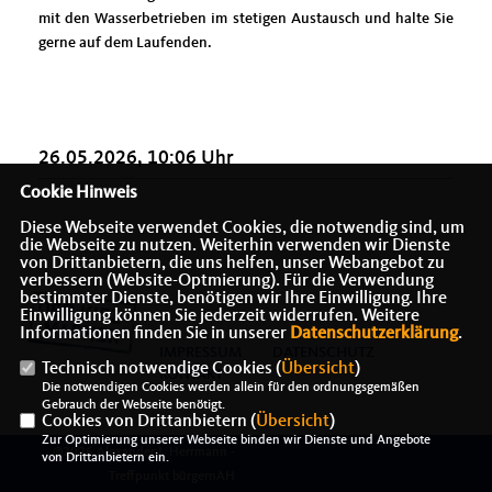
mit den Wasserbetrieben im stetigen Austausch und halte Sie
gerne auf dem Laufenden.
26.05.2026, 10:06 Uhr
Cookie Hinweis
Diese Webseite verwendet Cookies, die notwendig sind, um
die Webseite zu nutzen. Weiterhin verwenden wir Dienste
von Drittanbietern, die uns helfen, unser Webangebot zu
verbessern (Website-Optmierung). Für die Verwendung
bestimmter Dienste, benötigen wir Ihre Einwilligung. Ihre
Einwilligung können Sie jederzeit widerrufen. Weitere
Informationen finden Sie in unserer
Datenschutzerklärung
.
IMPRESSUM
DATENSCHUTZ
Technisch notwendige Cookies (
Übersicht
)
KONTAKT
Die notwendigen Cookies werden allein für den ordnungsgemäßen
Gebrauch der Webseite benötigt.
Cookies von Drittanbietern (
Übersicht
)
Zur Optimierung unserer Webseite binden wir Dienste und Angebote
@2026 Alexander J. Herrmann -
von Drittanbietern ein.
Treffpunkt bürgernAH