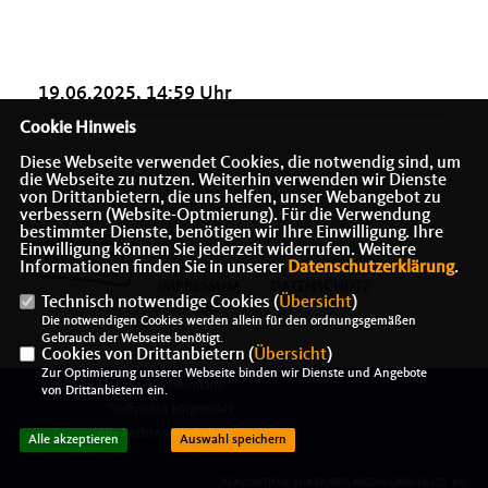
19.06.2025, 14:59 Uhr
Cookie Hinweis
Diese Webseite verwendet Cookies, die notwendig sind, um
die Webseite zu nutzen. Weiterhin verwenden wir Dienste
von Drittanbietern, die uns helfen, unser Webangebot zu
verbessern (Website-Optmierung). Für die Verwendung
bestimmter Dienste, benötigen wir Ihre Einwilligung. Ihre
Einwilligung können Sie jederzeit widerrufen. Weitere
Informationen finden Sie in unserer
Datenschutzerklärung
.
IMPRESSUM
DATENSCHUTZ
Technisch notwendige Cookies (
Übersicht
)
KONTAKT
Die notwendigen Cookies werden allein für den ordnungsgemäßen
Gebrauch der Webseite benötigt.
Cookies von Drittanbietern (
Übersicht
)
Zur Optimierung unserer Webseite binden wir Dienste und Angebote
@2026 Alexander J. Herrmann -
von Drittanbietern ein.
Treffpunkt bürgernAH
Alle Rechte vorbehalten.
Alle akzeptieren
Auswahl speichern
REALISATION: SHARKNESS MEDIA GMBH & CO. KG