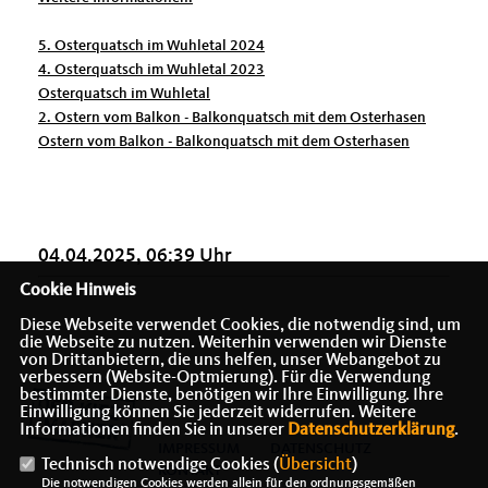
5. Osterquatsch im Wuhletal 2024
4. Osterquatsch im Wuhletal 2023
Osterquatsch im Wuhletal
2. Ostern vom Balkon - Balkonquatsch mit dem Osterhasen
Ostern vom Balkon - Balkonquatsch mit dem Osterhasen
04.04.2025, 06:39 Uhr
Cookie Hinweis
Diese Webseite verwendet Cookies, die notwendig sind, um
die Webseite zu nutzen. Weiterhin verwenden wir Dienste
von Drittanbietern, die uns helfen, unser Webangebot zu
verbessern (Website-Optmierung). Für die Verwendung
bestimmter Dienste, benötigen wir Ihre Einwilligung. Ihre
Einwilligung können Sie jederzeit widerrufen. Weitere
Informationen finden Sie in unserer
Datenschutzerklärung
.
IMPRESSUM
DATENSCHUTZ
Technisch notwendige Cookies (
Übersicht
)
KONTAKT
Die notwendigen Cookies werden allein für den ordnungsgemäßen