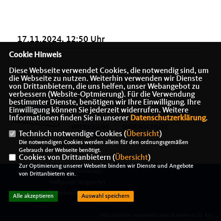
17.11.2024, 12:50 Uhr
Cookie Hinweis
Diese Webseite verwendet Cookies, die notwendig sind, um
die Webseite zu nutzen. Weiterhin verwenden wir Dienste
von Drittanbietern, die uns helfen, unser Webangebot zu
verbessern (Website-Optmierung). Für die Verwendung
bestimmter Dienste, benötigen wir Ihre Einwilligung. Ihre
Einwilligung können Sie jederzeit widerrufen. Weitere
Informationen finden Sie in unserer
Datenschutzerklärung
.
IMPRESSUM
DATENSCHUTZ
Technisch notwendige Cookies (
Übersicht
)
KONTAKT
Die notwendigen Cookies werden allein für den ordnungsgemäßen
Gebrauch der Webseite benötigt.
Cookies von Drittanbietern (
Übersicht
)
Zur Optimierung unserer Webseite binden wir Dienste und Angebote
@2026 Alexander J. Herrmann -
von Drittanbietern ein.
Treffpunkt bürgernAH
Alle Rechte vorbehalten.
Alle akzeptieren
Auswahl speichern
REALISATION: SHARKNESS MEDIA GMBH & CO. KG