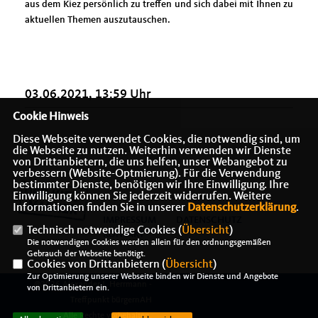
aus dem Kiez persönlich zu treffen und sich dabei mit Ihnen zu
aktuellen Themen auszutauschen.
03.06.2021, 13:59 Uhr
Cookie Hinweis
Diese Webseite verwendet Cookies, die notwendig sind, um
die Webseite zu nutzen. Weiterhin verwenden wir Dienste
von Drittanbietern, die uns helfen, unser Webangebot zu
verbessern (Website-Optmierung). Für die Verwendung
bestimmter Dienste, benötigen wir Ihre Einwilligung. Ihre
Einwilligung können Sie jederzeit widerrufen. Weitere
Informationen finden Sie in unserer
Datenschutzerklärung
.
IMPRESSUM
DATENSCHUTZ
Technisch notwendige Cookies (
Übersicht
)
KONTAKT
Die notwendigen Cookies werden allein für den ordnungsgemäßen
Gebrauch der Webseite benötigt.
Cookies von Drittanbietern (
Übersicht
)
Zur Optimierung unserer Webseite binden wir Dienste und Angebote
@2026 Alexander J. Herrmann -
von Drittanbietern ein.
Treffpunkt bürgernAH
Alle Rechte vorbehalten.